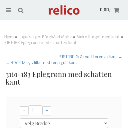
0,00,-
Hjem
»
Lagersalg
»
Bårebånd Moire
»
Moire Farget med kant
»
3161-183 Eplegrønn med schatten kant
Nullstill
3161-130 Grå med Lorenzo kant →
← 3161-112 Lys lilla med tynn gull kant
Trykk ENTER for å søke
3161-183 Eplegrønn med schatten
kant
-
+