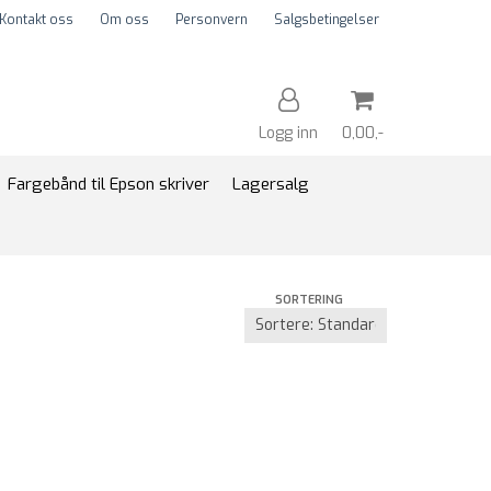
Kontakt oss
Om oss
Personvern
Salgsbetingelser
Logg inn
0,00,-
Fargebånd til Epson skriver
Lagersalg
Nullstill
SORTERING
Trykk ENTER for å søke