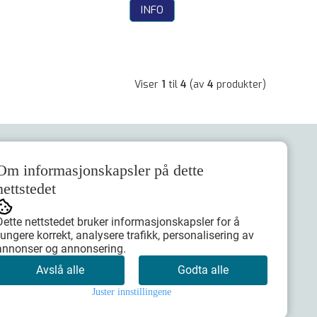
INFO
Viser
1
til
4
(av
4
produkter)
Nyhetsbrev
Om informasjonskapsler på dette
nettstedet
Dette nettstedet bruker informasjonskapsler for å
fungere korrekt, analysere trafikk, personalisering av
annonser og annonsering.
Meld meg på
Avslå alle
Godta alle
Juster innstillingene