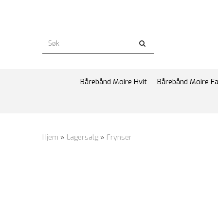
Bårebånd Moire Hvit
Bårebånd Moire F
Hjem
»
Lagersalg
»
Frynser