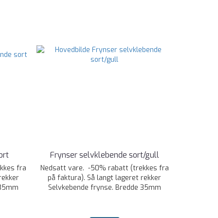
ort
Frynser selvklebende sort/gull
kkes fra
Nedsatt vare. -50% rabatt (trekkes fra
rekker
på faktura). Så langt lageret rekker
e 35mm
Selvkebende frynse. Bredde 35mm