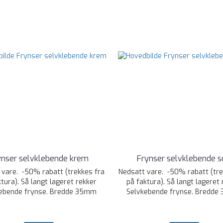
ynser selvklebende krem
Frynser selvklebende s
 vare. -50% rabatt (trekkes fra
Nedsatt vare. -50% rabatt (tre
ktura). Så langt lageret rekker
på faktura). Så langt lageret 
ebende frynse. Bredde 35mm
Selvkebende frynse. Bredd