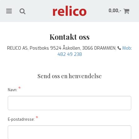
0,00,-
Kontakt oss
RELICO AS, Postboks 9524 Åskollen, 3066 DRAMMEN,
Mob:
Nullstill
482 49 238
Trykk ENTER for å søke
Send oss en henvendelse
*
Navn:
*
E-postadresse: