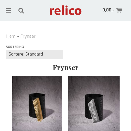
0,00,-
Hjem
»
Frynser
SORTERING
Nullstill
Trykk ENTER for å søke
Frynser